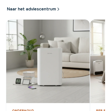
Naar het adviescentrum
ONDERHOUD
PER RUI