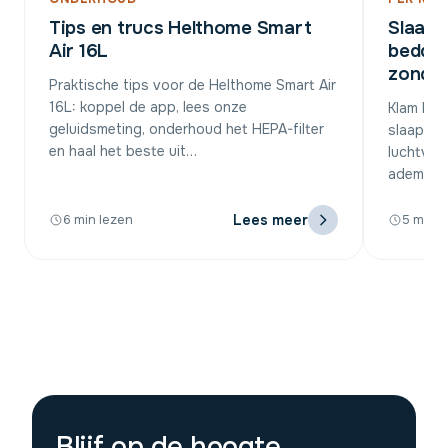
Tips en trucs Helthome Smart
Slaap
Air 16L
bedden
zonder
Praktische tips voor de Helthome Smart Air
16L: koppel de app, lees onze
Klam be
geluidsmeting, onderhoud het HEPA-filter
slaapkam
en haal het beste uit…
luchtvoch
ademen e
Lees meer
6 min lezen
5 min l
Blijf op de hoogte