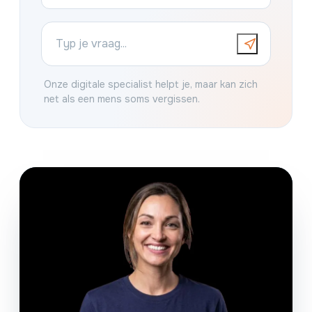
Onze digitale specialist helpt je, maar kan zich
net als een mens soms vergissen.