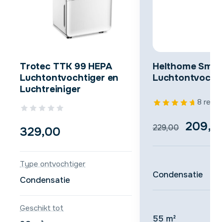
Trotec TTK 99 HEPA
Helthome Smart
Luchtontvochtiger en
Luchtontvocht
Luchtreiniger
8 revi
Oorspr
209,0
229,00
329,00
prijs
was:
Type ontvochtiger
Condensatie
€229,
Condensatie
Geschikt tot
55 m²