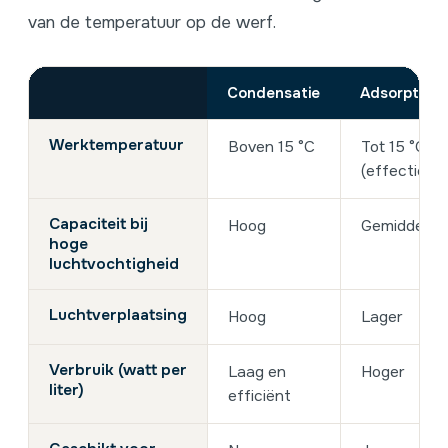
van de temperatuur op de werf.
Condensatie
Adsorptie
Werktemperatuur
Boven 15 °C
Tot 15 °C
(effectief)
Capaciteit bij
Hoog
Gemiddeld
hoge
luchtvochtigheid
Luchtverplaatsing
Hoog
Lager
Verbruik (watt per
Laag en
Hoger
liter)
efficiënt
9,4
/10
Beoordeling: Uitstekend