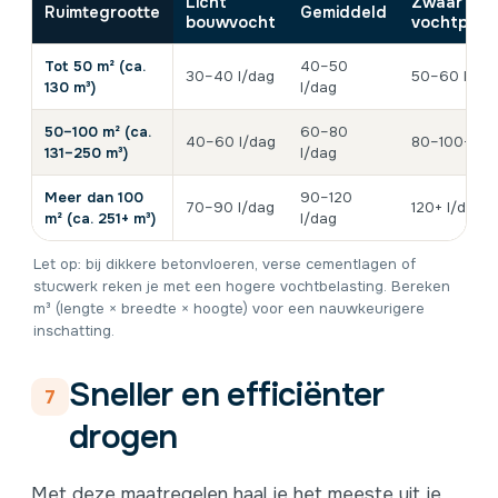
Licht
Zwaar
Ruimtegrootte
Gemiddeld
bouwvocht
vochtprob
Tot 50 m² (ca.
40–50
30–40 l/dag
50–60 l/da
130 m³)
l/dag
50–100 m² (ca.
60–80
40–60 l/dag
80–100+ l/d
131–250 m³)
l/dag
Meer dan 100
90–120
70–90 l/dag
120+ l/dag
m² (ca. 251+ m³)
l/dag
Let op: bij dikkere betonvloeren, verse cementlagen of
stucwerk reken je met een hogere vochtbelasting. Bereken
m³ (lengte × breedte × hoogte) voor een nauwkeurigere
inschatting.
Sneller en efficiënter
7
drogen
Met deze maatregelen haal je het meeste uit je