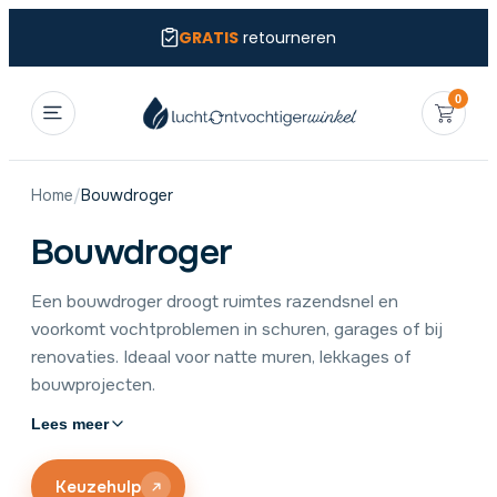
GRATIS
retourneren
0
Home
/
Bouwdroger
Bouwdroger
Een bouwdroger droogt ruimtes razendsnel en
voorkomt vochtproblemen in schuren, garages of bij
renovaties. Ideaal voor natte muren, lekkages of
bouwprojecten.
Lees meer
Kies een krachtige condensdroger met een hoge
ontvochtigingscapaciteit. Hieronder vind je de beste
bouwdrogers van het Zweedse premiummerk Wood’s.
Keuzehulp