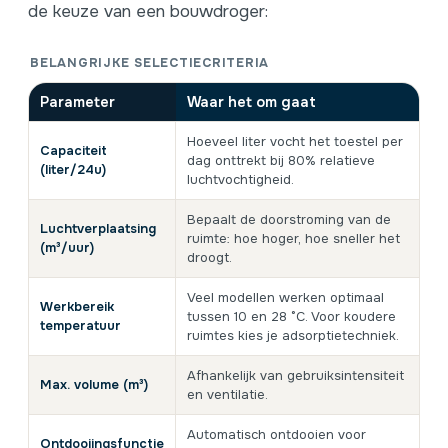
de keuze van een bouwdroger:
BELANGRIJKE SELECTIECRITERIA
Parameter
Waar het om gaat
Hoeveel liter vocht het toestel per
Capaciteit
dag onttrekt bij 80% relatieve
(liter/24u)
luchtvochtigheid.
Bepaalt de doorstroming van de
Luchtverplaatsing
ruimte: hoe hoger, hoe sneller het
(m³/uur)
droogt.
Veel modellen werken optimaal
Werkbereik
tussen 10 en 28 °C. Voor koudere
temperatuur
ruimtes kies je adsorptietechniek.
Afhankelijk van gebruiksintensiteit
Max. volume (m³)
en ventilatie.
Automatisch ontdooien voor
Ontdooiingsfunctie