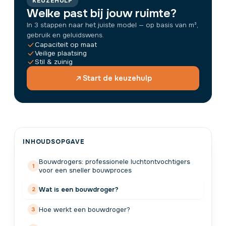
KEUZEHULP
Welke past bij jouw ruimte?
In 3 stappen naar het juiste model — op basis van m³,
gebruik en geluidswens.
Capaciteit op maat
Veilige plaatsing
Stil & zuinig
Start de keuzehulp
INHOUDSOPGAVE
Bouwdrogers: professionele luchtontvochtigers
voor een sneller bouwproces
Wat is een bouwdroger?
Hoe werkt een bouwdroger?