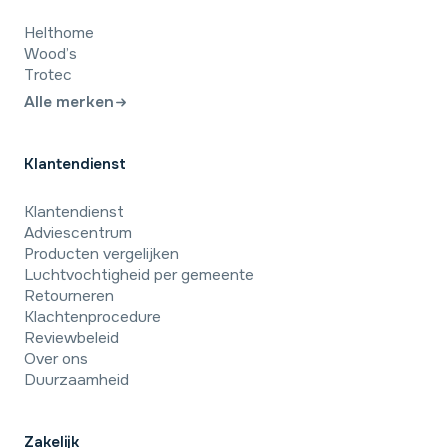
Helthome
Wood’s
Trotec
Alle merken
Klantendienst
Klantendienst
9,4
/10
Adviescentrum
Beoordeling: Uitstekend
Producten vergelijken
Luchtvochtigheid per gemeente
43 beoordelingen
Retourneren
Klachtenprocedure
23-7-2026
Reviewbeleid
Over ons
Hij maakt weinig geluid, doet wat hij moet doen en doet dat
relatief snel.
Duurzaamheid
Lucas · Amsterdam
Zakelijk
8-7-2026