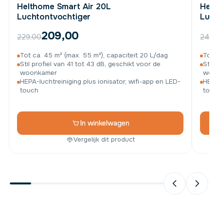
Helthome Smart Air 20L
Helt
Luchtontvochtiger
Luch
209,00
229,00
249,
Tot ca. 45 m² (max. 55 m²), capaciteit 20 L/dag
Tot 
Stil profiel van 41 tot 43 dB, geschikt voor de
Stil
woonkamer
woo
HEPA-luchtreiniging plus ionisator, wifi-app en LED-
HEPA
touch
touc
In winkelwagen
Vergelijk dit product