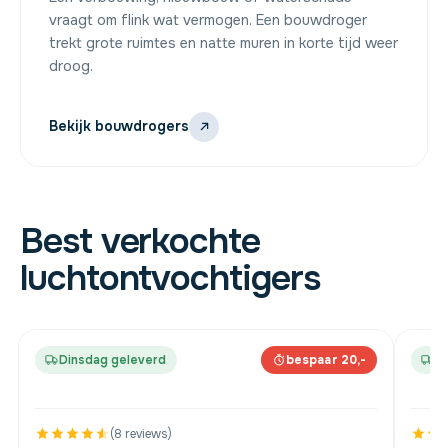
vraagt om flink wat vermogen. Een bouwdroger
trekt grote ruimtes en natte muren in korte tijd weer
droog.
Bekijk bouwdrogers
Best verkochte
luchtontvochtigers
Dinsdag geleverd
bespaar 20,-
D
(8 reviews)