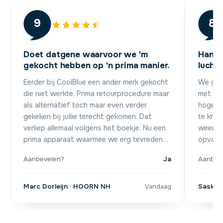
9
8
Doet datgene waarvoor we 'm
Handi
gekocht hebben op 'n prima manier.
lucht
Eerder bij CoolBlue een ander merk gekocht
We geb
die niet werkte. Prima retourprocedure maar
met HEP
als alternatief toch maar even verder
hoge l
gekeken bij jullie terecht gekomen. Dat
te krij
verliep allemaal volgens het boekje. Nu een
weer dr
prima apparaat waarmee we erg tevreden
opvangb
zijn.
Aanbevelen?
Ja
Aanbev
Marc Dorleijn · HOORN NH
Sasker 
Vandaag