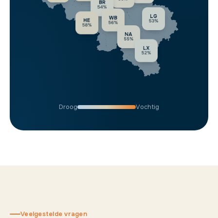
BR
54%
LG
WB
HE
53%
56%
58%
NA
55%
LX
52%
Droog
Vochtig
Veelgestelde vragen