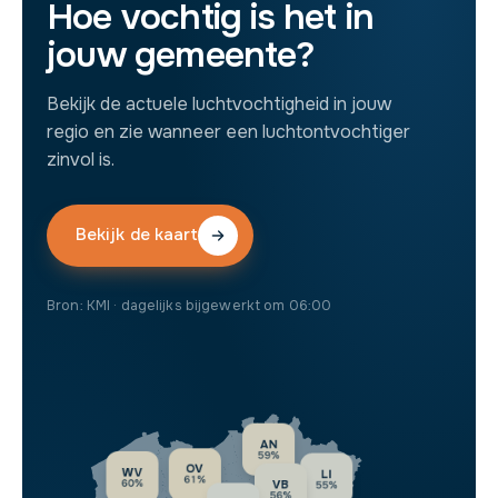
Hoe vochtig is het in
jouw gemeente?
Bekijk de actuele luchtvochtigheid in jouw
regio en zie wanneer een luchtontvochtiger
zinvol is.
Bekijk de kaart
Bron: KMI · dagelijks bijgewerkt om 06:00
AN
59%
OV
WV
LI
61%
60%
VB
55%
56%