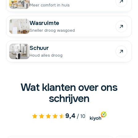
Meer comfort in huis
Wasruimte
Sneller droog wasgoed
Schuur
Houd alles droog
Wat klanten over ons
schrijven
9,4
/ 10