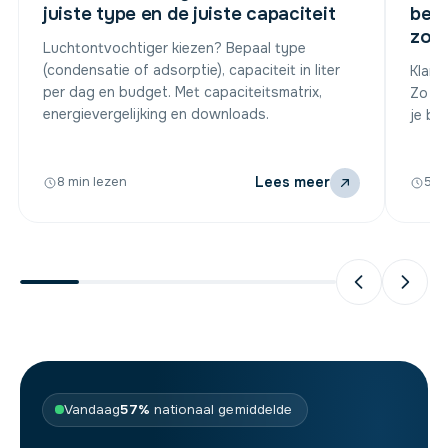
juiste type en de juiste capaciteit
bed
zond
Luchtontvochtiger kiezen? Bepaal type
(condensatie of adsorptie), capaciteit in liter
Klam 
per dag en budget. Met capaciteitsmatrix,
Zo ho
energievergelijking en downloads.
je be
Lees meer
8 min lezen
5 m
Vandaag
57%
nationaal gemiddelde