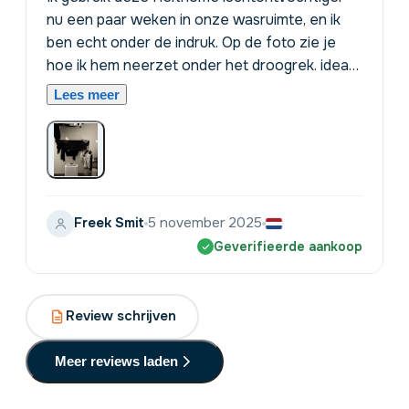
nu een paar weken in onze wasruimte, en ik
ben echt onder de indruk. Op de foto zie je
hoe ik hem neerzet onder het droogrek. ideaal!
Waar het vroeger lang duurde voordat de was
Lees meer
droog was, is alles nu binnen een nacht
kurkdroog. De wifi-functie is handig om hem
via de app aan of uit te zetten zonder naar
zolder te hoeven lopen. Ook geen muffe geur
meer in de ruimte, wat eerder wel een
Freek Smit
5 november 2025
probleem was. De watertank is groot genoeg;
ik hoef hem maar om de paar dagen te legen.
Geverifieerde aankoop
Kortom: superhandig voor wasruimtes of
vochtige kamers had ik veel eerder moeten
kopen!
Review schrijven
Meer reviews laden
9,4
/10
Beoordeling: Uitstekend