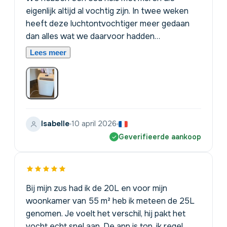
eigenlijk altijd al vochtig zijn. In twee weken
heeft deze luchtontvochtiger meer gedaan
dan alles wat we daarvoor hadden
geprobeerd. Ik heb de afvoerslang meteen op
Lees meer
de gootsteen aangesloten, dus aan het legen
van het reservoir hoef ik niet meer te denken.
Het HEPA-filter is ook echt een pluspunt, ik
hoest 's ochtends een stuk minder.
Isabelle
10 april 2026
Geverifieerde aankoop
Bij mijn zus had ik de 20L en voor mijn
woonkamer van 55 m² heb ik meteen de 25L
genomen. Je voelt het verschil, hij pakt het
vocht echt snel aan. De app is top, ik regel