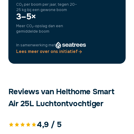
CO₂ per boom per jaar, tegen 20–
25 kg bij een gewone boom
3–5×
Meer CO₂-opslag dan een
gemiddelde boom
In samenwerking met
Lees meer over ons initiatief
Reviews van Helthome Smart
Air 25L Luchtontvochtiger
4,9 / 5