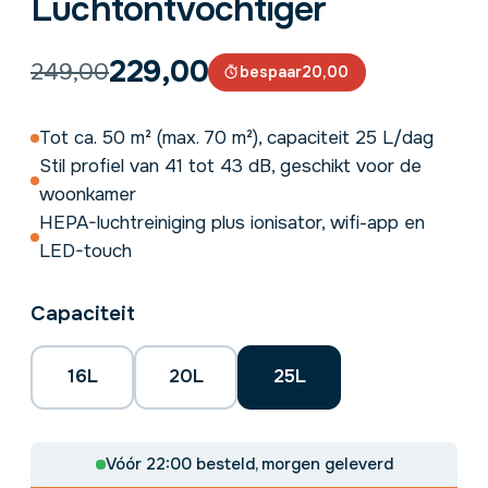
Luchtontvochtiger
229,00
249,00
bespaar
20,00
Tot ca. 50 m² (max. 70 m²), capaciteit 25 L/dag
Stil profiel van 41 tot 43 dB, geschikt voor de
woonkamer
HEPA-luchtreiniging plus ionisator, wifi-app en
LED-touch
Capaciteit
16L
20L
25L
Vóór 22:00 besteld, morgen geleverd