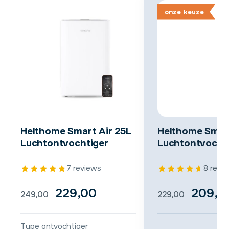
onze
keuze
Helthome Smart Air 25L
Helthome Smart
Luchtontvochtiger
Luchtontvocht
7 reviews
8 revi
Oorspronkelijke
Huidige
Oorspr
229,00
209,0
249,00
229,00
prijs
prijs
prijs
Type ontvochtiger