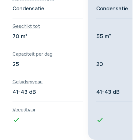
was:
is:
was:
Condensatie
Condensatie
€249,00.
€229,00.
€229,
Geschikt tot
70 m²
55 m²
Capaciteit per dag
25
20
Geluidsniveau
41-43 dB
41-43 dB
Verrijdbaar