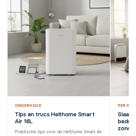
ONDERHOUD
PER RUI
Tips en trucs Helthome Smart
Slaap
Air 16L
bedden
zonder
Praktische tips voor de Helthome Smart Air