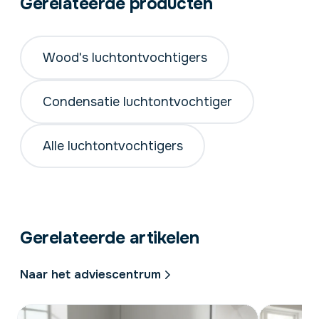
Gerelateerde producten
Wood’s.
Wood's luchtontvochtigers
Condensatie luchtontvochtiger
Alle luchtontvochtigers
Gerelateerde artikelen
Naar het adviescentrum