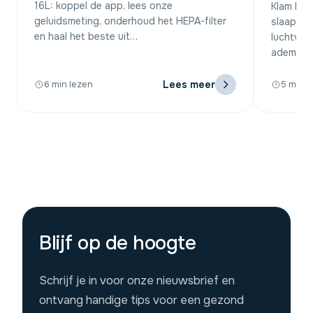
16L: koppel de app, lees onze
Klam be
geluidsmeting, onderhoud het HEPA-filter
slaapkam
en haal het beste uit…
luchtvoch
ademen e
Lees meer
6 min lezen
5 min l
Blijf op de hoogte
Schrijf je in voor onze nieuwsbrief en
ontvang handige tips voor een gezond