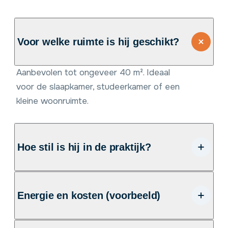
Voor welke ruimte is hij geschikt?
Aanbevolen tot ongeveer 40 m². Ideaal
voor de slaapkamer, studeerkamer of een
kleine woonruimte.
Hoe stil is hij in de praktijk?
Maximaal ongeveer 46 dB, vergelijkbaar
met het zachte gezoem van een
Energie en kosten (voorbeeld)
ventilator. Dat maakt hem geschikt voor
de
slaapkamer
. Ben je een heel gevoelige