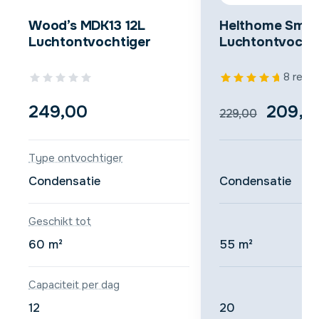
Wood’s MDK13 12L
Helthome Smart
Luchtontvochtiger
Luchtontvocht
8 revi
Oorspr
249,00
209,0
229,00
prijs
Type ontvochtiger
was:
Condensatie
Condensatie
€229,
Geschikt tot
60 m²
55 m²
Capaciteit per dag
12
20