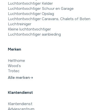
Luchtontvochtiger Kelder
Luchtontvochtiger Schuur en Garage
Luchtontvochtiger Opslag
Luchtontvochtiger Caravans, Chalets of Boten
Luchtreiniger
Kleine luchtontvochtiger
Luchtontvochtiger aanbieding
Merken
Helthome
Wood’s
Trotec
Alle merken
Klantendienst
9,4
/10
Klantendienst
Beoordeling: Uitstekend
Adviescentrum