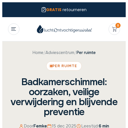
GRATIS
retourneren
0
Home
/
Adviescentrum
/
Per ruimte
PER RUIMTE
Badkamerschimmel:
oorzaken, veilige
verwijdering en blijvende
preventie
Door
Femke
15 dec 2025
Leestijd:
6 min