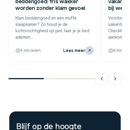
beddengoed: fris wakker
vakanti
worden zonder klam gevoel
bij weke
Klam beddengoed en een muffe
Voorkom vo
slaapkamer? Zo houd je de
vakantiehui
luchtvochtigheid op peil, laat je je bed
Checklists 
ademen…
aankomst
Lees meer
5 min lezen
6 min lez
Blijf op de hoogte