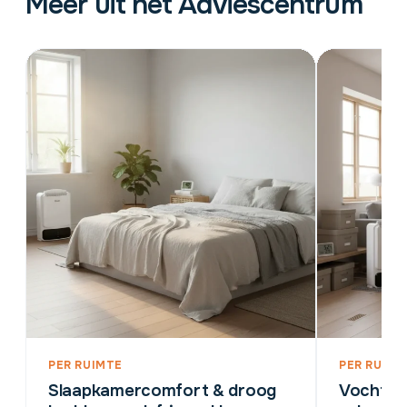
Meer uit het Adviescentrum
PER RUIMTE
PER RUIMT
Slaapkamercomfort & droog
Vocht en