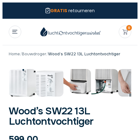
GRATIS
retourneren
0
Home
/
Bouwdroger
/
Wood’s SW22 13L Luchtontvochtiger
Wood’s SW22 13L
Luchtontvochtiger
599,00