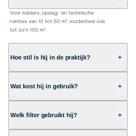
Voor kelders, opslag- en technische
ruimtes van 10 tot 60 m², incidenteel ook
tot zo’n 100 m².
Hoe stil is hij in de praktijk?
Met 54 tot 58 dB(A) is hij duidelijk
hoorbaar. Daardoor is hij minder geschikt
Wat kost hij in gebruik?
voor woonruimtes, maar prima voor werk-
en opslagruimtes.
Vermogen: 145 tot 190 W
Welk filter gebruikt hij?
Voorbeeld bij 4 uur gebruik:
ongeveer € 0,20 tot € 0,27 per
Een SMF-stoffilter (schimmelwerend).
dag (bij € 0,35 per kWh, indicatie)