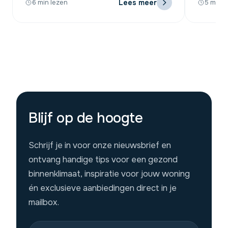
Lees meer
6 min lezen
5 min l
Blijf op de hoogte
Schrijf je in voor onze nieuwsbrief en
ontvang handige tips voor een gezond
binnenklimaat, inspiratie voor jouw woning
én exclusieve aanbiedingen direct in je
mailbox.