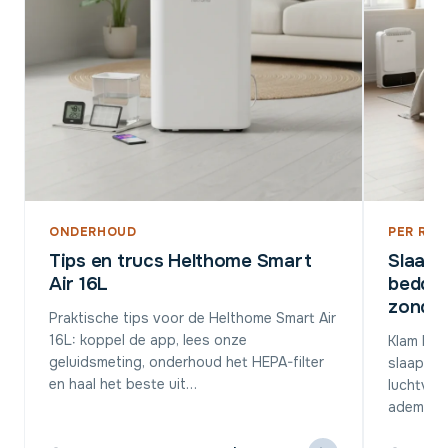
ONDERHOUD
PER RUI
Tips en trucs Helthome Smart
Slaap
Air 16L
bedden
zonder
Praktische tips voor de Helthome Smart Air
16L: koppel de app, lees onze
Klam be
geluidsmeting, onderhoud het HEPA-filter
slaapkam
en haal het beste uit…
luchtvoch
ademen e