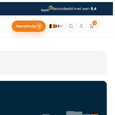
Beoordeeld met een
9,4
0
Keuzehulp
BE