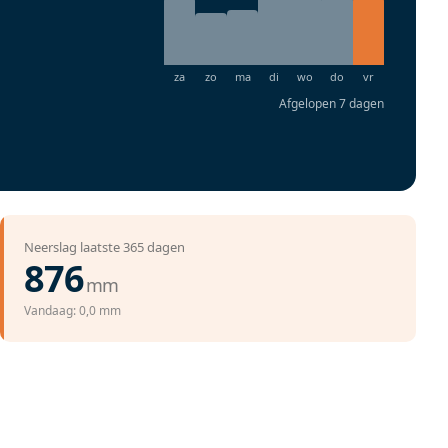
Afgelopen 7 dagen
Neerslag laatste 365 dagen
876
mm
Vandaag: 0,0 mm