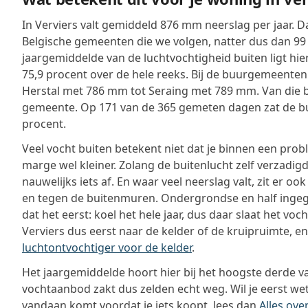
In Verviers valt gemiddeld 876 mm neerslag per jaar. Da
Belgische gemeenten die we volgen, natter dus dan 99
jaargemiddelde van de luchtvochtigheid buiten ligt hie
75,9 procent over de hele reeks. Bij de buurgemeenten
Herstal met 786 mm tot Seraing met 789 mm. Van die bu
gemeente. Op 171 van de 365 gemeten dagen zat de bu
procent.
Veel vocht buiten betekent niet dat je binnen een prob
marge wel kleiner. Zolang de buitenlucht zelf verzadigd 
nauwelijks iets af. En waar veel neerslag valt, zit er 
en tegen de buitenmuren. Ondergrondse en half inge
dat het eerst: koel het hele jaar, dus daar slaat het vocht
Verviers dus eerst naar de kelder of de kruipruimte, en
luchtontvochtiger voor de kelder
.
Het jaargemiddelde hoort hier bij het hoogste derde v
vochtaanbod zakt dus zelden echt weg. Wil je eerst we
vandaan komt voordat je iets koopt, lees dan
Alles ove