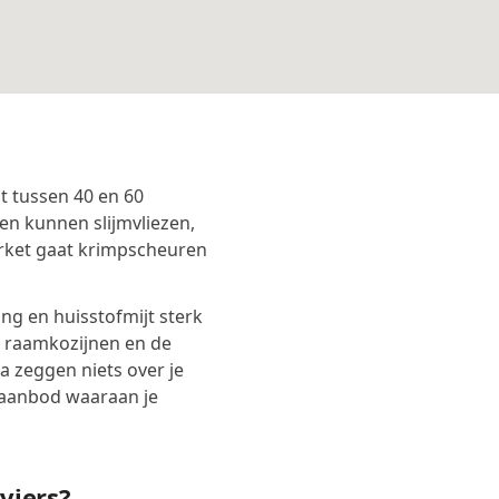
t tussen 40 en 60
en kunnen slijmvliezen,
rket gaat krimpscheuren
g en huisstofmijt sterk
, raamkozijnen en de
 zeggen niets over je
taanbod waaraan je
viers?