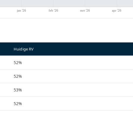
Huidige RV
52%
52%
53%
52%