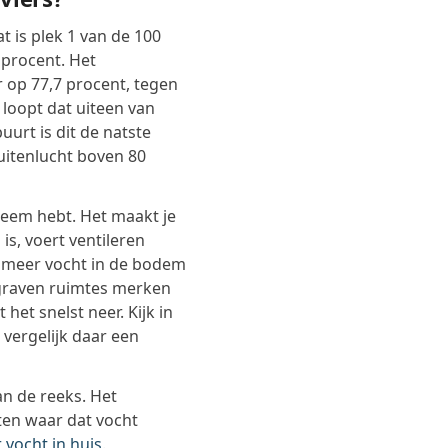
t is plek 1 van de 100
 procent. Het
r op 77,7 procent, tegen
 loopt dat uiteen van
urt is dit de natste
itenlucht boven 80
leem hebt. Het maakt je
is, voert ventileren
ook meer vocht in de bodem
graven ruimtes merken
 het snelst neer. Kijk in
 vergelijk daar een
an de reeks. Het
ten waar dat vocht
r vocht in huis
.