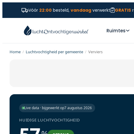
Vóór
22:00
besteld,
vandaag
verwerkt
GRATIS
r
Ruimtes
Home
/
Luchtvochtigheid per gemeente
/
Verviers
Live data · bijgewerkt op
7 augustus 2026
HUIDIGE LUCHTVOCHTIGHEID
%