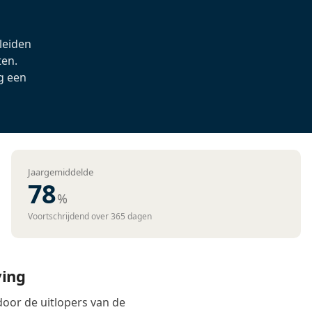
 leiden
ten.
g een
Jaargemiddelde
78
%
Voortschrijdend over 365 dagen
ving
 door de uitlopers van de