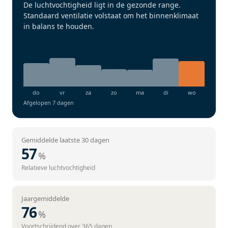
De luchtvochtigheid ligt in de gezonde range.
Standaard ventilatie volstaat om het binnenklimaat
in balans te houden.
Afgelopen 7 dagen
Gemiddelde laatste 30 dagen
57
%
Relatieve luchtvochtigheid
Jaargemiddelde
76
%
Voortschrijdend over 365 dagen