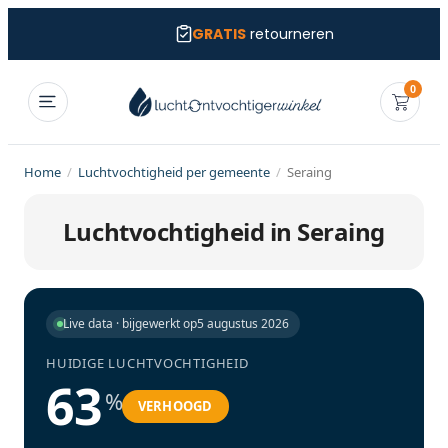
GRATIS
retourneren
0
Home
/
Luchtvochtigheid per gemeente
/
Seraing
Luchtvochtigheid in Seraing
Live data · bijgewerkt op
5 augustus 2026
HUIDIGE LUCHTVOCHTIGHEID
63
%
VERHOOGD