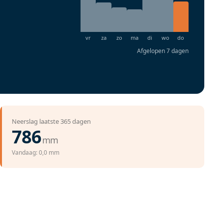
Afgelopen 7 dagen
Neerslag laatste 365 dagen
786
mm
Vandaag: 0,0 mm