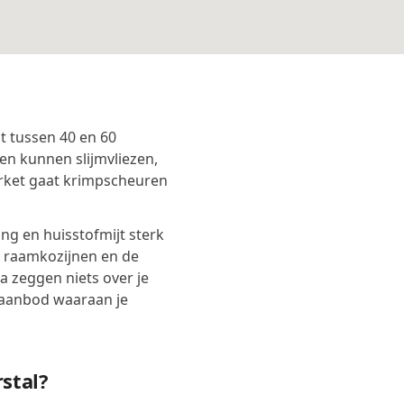
t tussen 40 en 60
en kunnen slijmvliezen,
rket gaat krimpscheuren
g en huisstofmijt sterk
, raamkozijnen en de
 zeggen niets over je
taanbod waaraan je
stal?