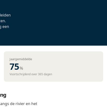
 leiden
ten.
g een
Jaargemiddelde
75
%
Voortschrijdend over 365 dagen
ing
langs de rivier en het