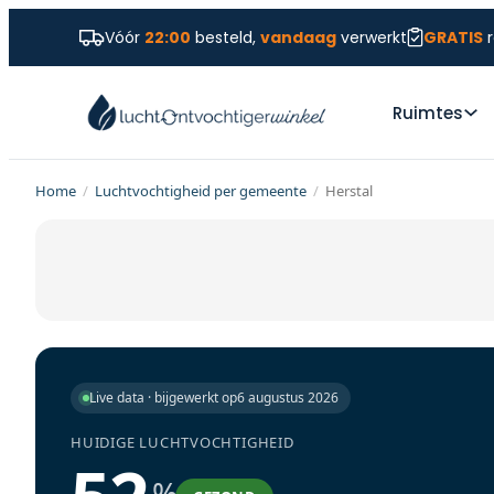
Vóór
22:00
besteld,
vandaag
verwerkt
GRATIS
r
Ruimtes
Home
/
Luchtvochtigheid per gemeente
/
Herstal
Live data · bijgewerkt op
6 augustus 2026
HUIDIGE LUCHTVOCHTIGHEID
%