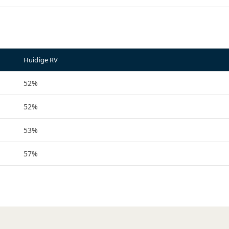
Huidige RV
52%
52%
53%
57%