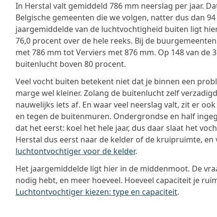
In Herstal valt gemiddeld 786 mm neerslag per jaar. Dat
Belgische gemeenten die we volgen, natter dus dan 94
jaargemiddelde van de luchtvochtigheid buiten ligt hie
76,0 procent over de hele reeks. Bij de buurgemeenten 
met 786 mm tot Verviers met 876 mm. Op 148 van de 
buitenlucht boven 80 procent.
Veel vocht buiten betekent niet dat je binnen een prob
marge wel kleiner. Zolang de buitenlucht zelf verzadigd 
nauwelijks iets af. En waar veel neerslag valt, zit er 
en tegen de buitenmuren. Ondergrondse en half inge
dat het eerst: koel het hele jaar, dus daar slaat het vocht
Herstal dus eerst naar de kelder of de kruipruimte, en 
luchtontvochtiger voor de kelder
.
Het jaargemiddelde ligt hier in de middenmoot. De vraa
nodig hebt, en meer hoeveel. Hoeveel capaciteit je ruim
Luchtontvochtiger kiezen: type en capaciteit
.