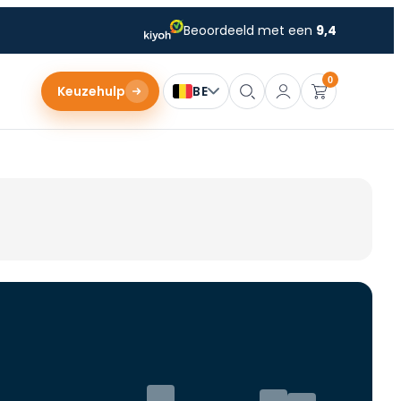
Beoordeeld met een
9,4
0
Keuzehulp
BE