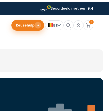
Beoordeeld met een
9,4
0
Keuzehulp
BE