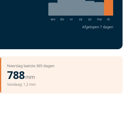
Afgelopen 7 dagen
Neerslag laatste 365 dagen
788
mm
Vandaag: 1,2 mm