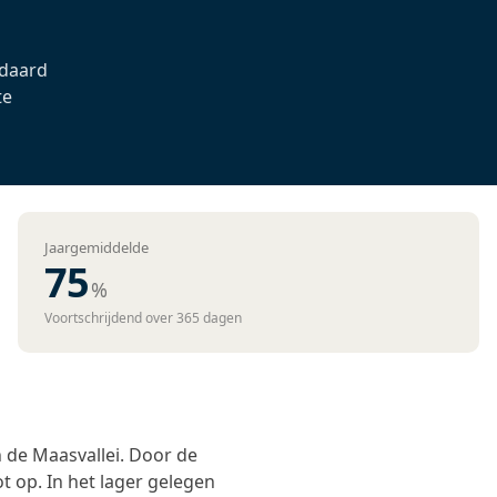
ndaard
te
Jaargemiddelde
75
%
Voortschrijdend over 365 dagen
 de Maasvallei. Door de
t op. In het lager gelegen