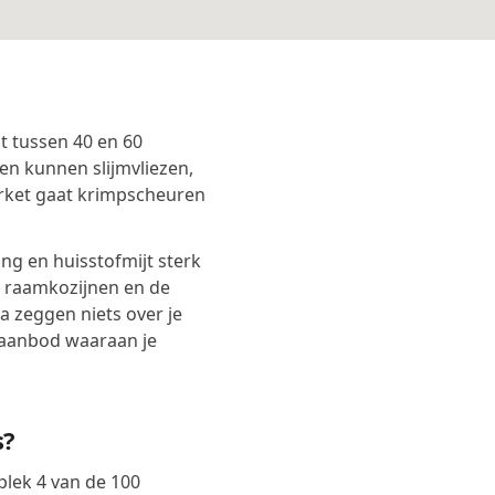
t tussen 40 en 60
en kunnen slijmvliezen,
rket gaat krimpscheuren
g en huisstofmijt sterk
, raamkozijnen en de
 zeggen niets over je
taanbod waaraan je
s?
plek 4 van de 100