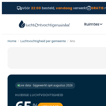
Vóór
22:00
besteld,
vandaag
verwerkt
GRATIS
r
Ruimtes
Home
/
Luchtvochtigheid per gemeente
/
Ans
Live data · bijgewerkt op
4 augustus 2026
HUIDIGE LUCHTVOCHTIGHEID
%