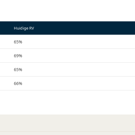
Huidige RV
65%
69%
65%
66%