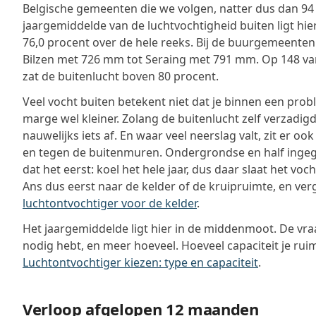
Belgische gemeenten die we volgen, natter dus dan 94
jaargemiddelde van de luchtvochtigheid buiten ligt hie
76,0 procent over de hele reeks. Bij de buurgemeenten
Bilzen met 726 mm tot Seraing met 791 mm. Op 148 v
zat de buitenlucht boven 80 procent.
Veel vocht buiten betekent niet dat je binnen een prob
marge wel kleiner. Zolang de buitenlucht zelf verzadigd 
nauwelijks iets af. En waar veel neerslag valt, zit er 
en tegen de buitenmuren. Ondergrondse en half inge
dat het eerst: koel het hele jaar, dus daar slaat het vocht
Ans dus eerst naar de kelder of de kruipruimte, en verg
luchtontvochtiger voor de kelder
.
Het jaargemiddelde ligt hier in de middenmoot. De vraa
nodig hebt, en meer hoeveel. Hoeveel capaciteit je ruim
Luchtontvochtiger kiezen: type en capaciteit
.
Verloop afgelopen 12 maanden