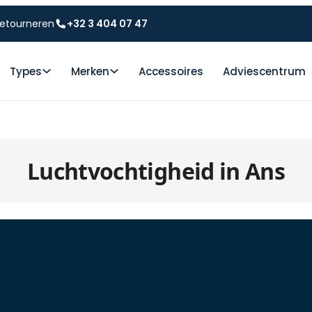
etourneren
+32 3 404 07 47
Types
Merken
Accessoires
Adviescentrum
Luchtvochtigheid in Ans