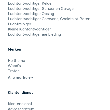
Luchtontvochtiger Kelder
Luchtontvochtiger Schuur en Garage
Luchtontvochtiger Opslag
Luchtontvochtiger Caravans, Chalets of Boten
Luchtreiniger
Kleine luchtontvochtiger
Luchtontvochtiger aanbieding
Merken
Helthome
Wood’s
Trotec
Alle merken
Klantendienst
9,4
/10
Klantendienst
Beoordeling: Uitstekend
Adviescentrum