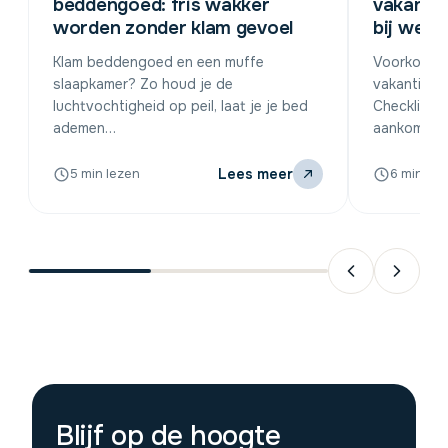
beddengoed: fris wakker
vakanti
worden zonder klam gevoel
bij weke
Klam beddengoed en een muffe
Voorkom vo
slaapkamer? Zo houd je de
vakantiehui
luchtvochtigheid op peil, laat je je bed
Checklists 
ademen…
aankomst
Lees meer
5 min lezen
6 min lez
Blijf op de hoogte