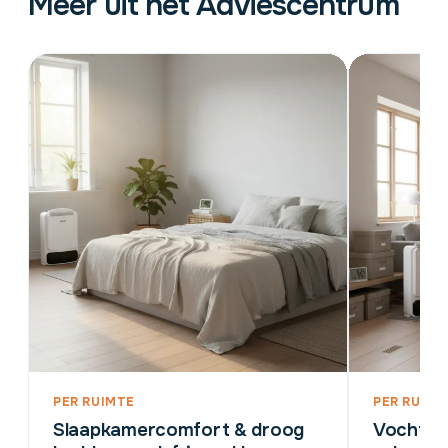
Meer uit het Adviescentrum
PER RUIMTE
PER RUIMT
Slaapkamercomfort & droog
Vocht en