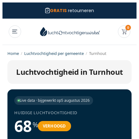
GRATIS
retourneren
0
Home
/
Luchtvochtigheid per gemeente
/
Turnhout
Luchtvochtigheid in Turnhout
Live data · bijgewerkt op
5 augustus 2026
HUIDIGE LUCHTVOCHTIGHEID
68
%
VERHOOGD