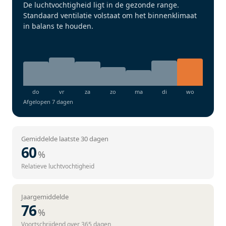
De luchtvochtigheid ligt in de gezonde range.
Standaard ventilatie volstaat om het binnenklimaat
in balans te houden.
Afgelopen 7 dagen
Gemiddelde laatste 30 dagen
60
%
Relatieve luchtvochtigheid
Jaargemiddelde
76
%
Voortschrijdend over 365 dagen