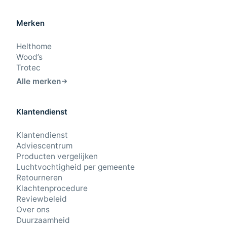
Merken
Helthome
Wood’s
Trotec
Alle merken
Klantendienst
9,4
/10
Klantendienst
Beoordeling: Uitstekend
Adviescentrum
Producten vergelijken
43 beoordelingen
Luchtvochtigheid per gemeente
Retourneren
Klachtenprocedure
23-7-2026
Reviewbeleid
Hij maakt weinig geluid, doet wat hij moet doen en doet dat
relatief snel.
Over ons
Lucas · Amsterdam
Duurzaamheid