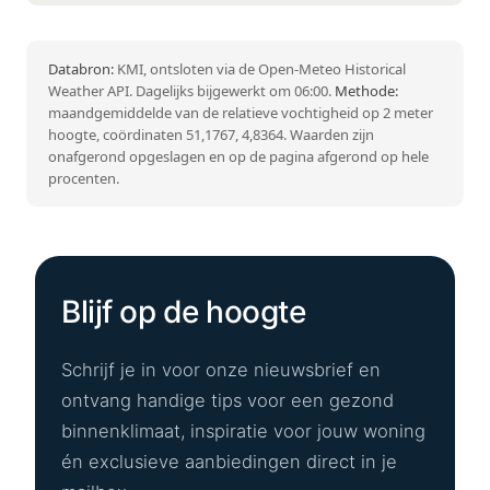
Databron:
KMI, ontsloten via de Open-Meteo Historical
Weather API. Dagelijks bijgewerkt om 06:00.
Methode:
maandgemiddelde van de relatieve vochtigheid op 2 meter
hoogte, coördinaten 51,1767, 4,8364. Waarden zijn
onafgerond opgeslagen en op de pagina afgerond op hele
procenten.
Blijf op de hoogte
Schrijf je in voor onze nieuwsbrief en
ontvang handige tips voor een gezond
binnenklimaat, inspiratie voor jouw woning
én exclusieve aanbiedingen direct in je