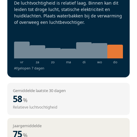
De luchtvochtigheid is relatief laag. Binnen kan dit
leiden tot droge lucht, statische elektriciteit en
huidklachten. Plaats waterbakken bij de verwarming
of overweeg een luchtbevochtiger.
Afgelopen 7 dagen
Gemiddelde laatste 30 dagen
58
%
Relatieve luchtvochtigheid
Jaargemiddelde
75
%