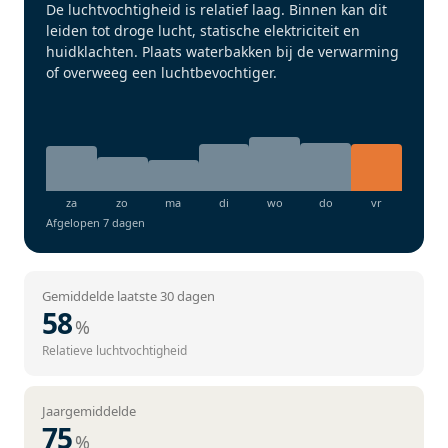
De luchtvochtigheid is relatief laag. Binnen kan dit
leiden tot droge lucht, statische elektriciteit en
huidklachten. Plaats waterbakken bij de verwarming
of overweeg een luchtbevochtiger.
Afgelopen 7 dagen
Gemiddelde laatste 30 dagen
58
%
Relatieve luchtvochtigheid
Jaargemiddelde
75
%