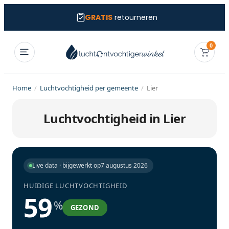
GRATIS
retourneren
0
Home
/
Luchtvochtigheid per gemeente
/
Lier
Luchtvochtigheid in Lier
Live data · bijgewerkt op
7 augustus 2026
HUIDIGE LUCHTVOCHTIGHEID
59
%
GEZOND