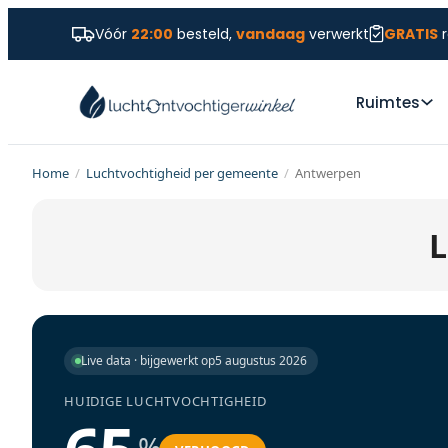
Vóór
22:00
besteld,
vandaag
verwerkt
GRATIS
r
Ruimtes
Home
/
Luchtvochtigheid per gemeente
/
Antwerpen
L
Live data · bijgewerkt op
5 augustus 2026
HUIDIGE LUCHTVOCHTIGHEID
%