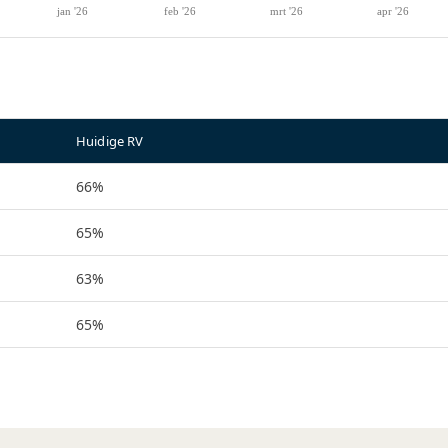
Huidige RV
66%
65%
63%
65%