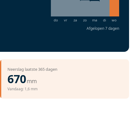
Afgelopen 7 dagen
Neerslag laatste 365 dagen
670
mm
Vandaag: 1,6 mm