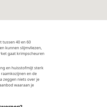
t tussen 40 en 60
en kunnen slijmvliezen,
rket gaat krimpscheuren
g en huisstofmijt sterk
, raamkozijnen en de
 zeggen niets over je
taanbod waaraan je
ntwerpen?