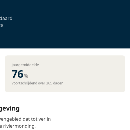
ndaard
te
Jaargemiddelde
76
%
Voortschrijdend over 365 dagen
geving
engebied dat tot ver in
de riviermonding,