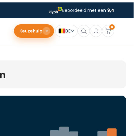
Beoordeeld met een
9,4
0
Keuzehulp
BE
en