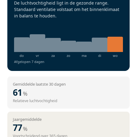
De luchtvochtigheid ligt in de gezonde range.
Standaard ventilatie volstaat om het binnenklimaat
in balans te houden.
Afgelopen 7 dagen
Gemiddelde laatste 30 dagen
61
%
Relatieve luchtvochtigheid
Jaargemiddelde
77
%
Voortschrijdend over 365 dagen