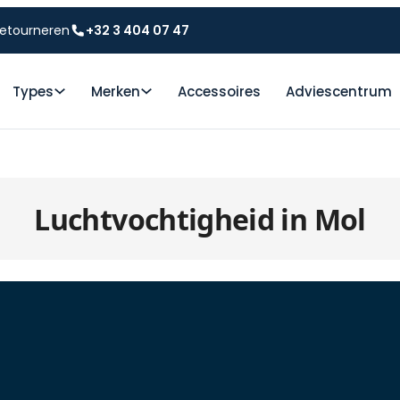
etourneren
+32 3 404 07 47
Types
Merken
Accessoires
Adviescentrum
Luchtvochtigheid in Mol