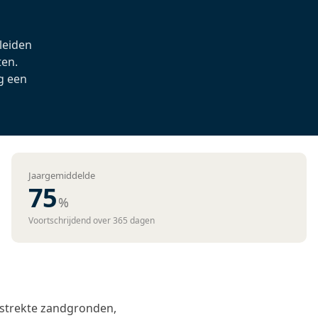
 leiden
ten.
g een
Jaargemiddelde
75
%
Voortschrijdend over 365 dagen
estrekte zandgronden,