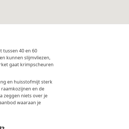
t tussen 40 en 60
en kunnen slijmvliezen,
rket gaat krimpscheuren
g en huisstofmijt sterk
, raamkozijnen en de
 zeggen niets over je
taanbod waaraan je
l?