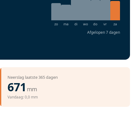
Afgelopen 7 dagen
Neerslag laatste 365 dagen
671
mm
Vandaag: 0,0 mm