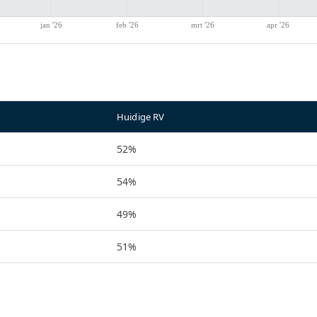
Huidige RV
52%
54%
49%
51%