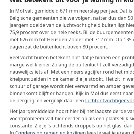
In Mol valt gemiddeld 671 mm neerslag per jaar. Dat is
Belgische gemeenten die we volgen, natter dus dan 50
jaargemiddelde van de luchtvochtigheid buiten ligt hie
75,9 procent over de hele reeks. Bij de buurgemeenten
met 626 mm tot Heusden-Zolder met 712 mm. Op 135 
dagen zat de buitenlucht boven 80 procent.
Veel vocht buiten betekent niet dat je binnen een prob
marge wel kleiner. Zolang de buitenlucht zelf verzadigd 
nauwelijks iets af. Met een neerslagcijfer rond het mid
knelpunt zelden in de kamer die je stookt. Het zit in wa
schuur of garage wordt niet verwarmd en amper gevent
binnenkomt blijft er hangen. Kijk in Mol dus eerst naar
de berging, en vergelijk daar een
luchtontvochtiger vo
Het jaargemiddelde hoort hier bij het laagste derde va
vochtprobleem valt hier eerder op als een plaatselijk s
constante. Zie je 's ochtends druppels op het glas, dan
In
Condens op ramen en kozijnen
lees je wat je eraan 