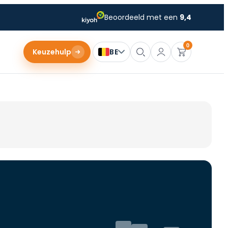
Beoordeeld met een
9,4
0
Keuzehulp
BE