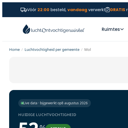
Vóór
22:00
besteld,
vandaag
verwerkt
GRATIS
r
Ruimtes
Home
/
Luchtvochtigheid per gemeente
/
Mol
Live data · bijgewerkt op
8 augustus 2026
HUIDIGE LUCHTVOCHTIGHEID
%