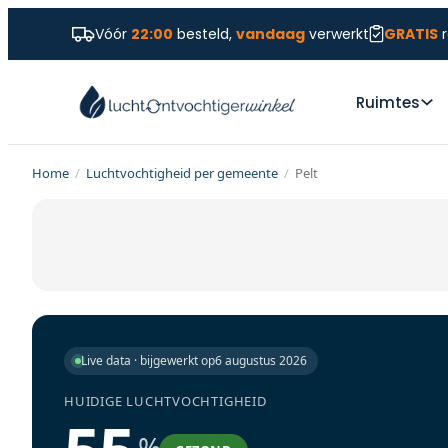
Vóór
22:00
besteld,
vandaag
verwerkt
GRATIS
r
Ruimtes
Home
/
Luchtvochtigheid per gemeente
/
Pelt
Live data · bijgewerkt op
6 augustus 2026
HUIDIGE LUCHTVOCHTIGHEID
%