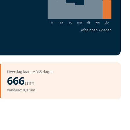
Afgelopen 7 dagen
Neerslag laatste 365 dagen
666
mm
Vandaag: 0,0 mm