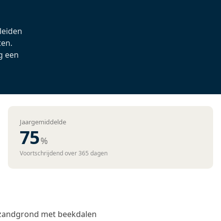
 leiden
ten.
g een
Jaargemiddelde
75
%
Voortschrijdend over 365 dagen
p zandgrond met beekdalen