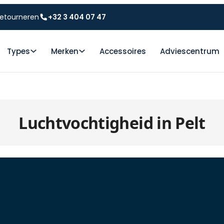
etourneren
+32 3 404 07 47
Types
Merken
Accessoires
Adviescentrum
Luchtvochtigheid in Pelt