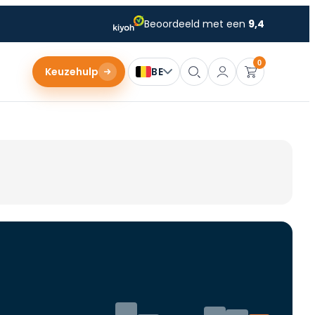
Beoordeeld met een
9,4
0
Keuzehulp
BE