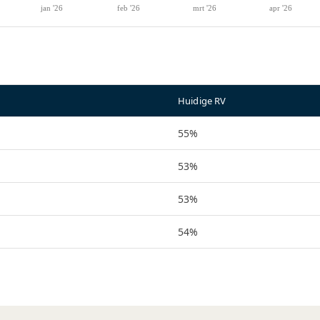
Huidige RV
55%
53%
53%
54%