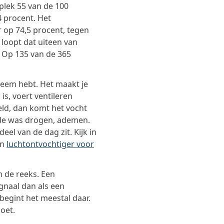
 plek 55 van de 100
 procent. Het
r op 74,5 procent, tegen
 loopt dat uiteen van
Op 135 van de 365
leem hebt. Het maakt je
is, voert ventileren
eld, dan komt het vocht
 de was drogen, ademen.
el van de dag zit. Kijk in
en
luchtontvochtiger voor
n de reeks. Een
ignaal dan als een
 begint het meestal daar.
doet.