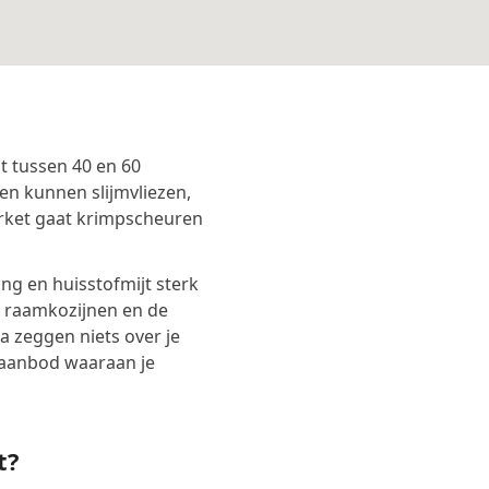
t tussen 40 en 60
en kunnen slijmvliezen,
rket gaat krimpscheuren
g en huisstofmijt sterk
, raamkozijnen en de
 zeggen niets over je
taanbod waaraan je
t?