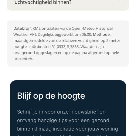
luchtvochtigheid binnen?
Databron:
KMI, ontsloten via de Open-Meteo Historical
Weather API. Dagelijks bijgewerkt om 06:00.
Methode:
maandgemiddelde van de relatieve vochtigheid op 2 meter
hoogte, coördinaten 51,0333, 5,3833. Waarden zijn
onafgerond opgeslagen en op de pagina afgerond op hele
procenten.
Blijf op de hoogte
Schrijf je in voor onze nieuwsbrief en
ontvang handige tips voor een gezond
binnenklimaat, inspiratie voor jouw woning