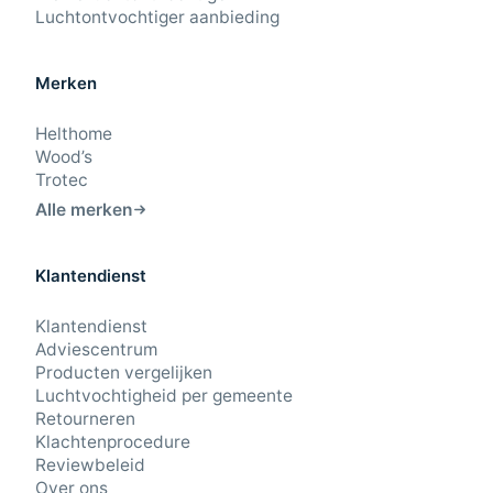
Luchtontvochtiger aanbieding
Merken
Helthome
Wood’s
Trotec
Alle merken
Klantendienst
9,4
/10
Klantendienst
Beoordeling: Uitstekend
Adviescentrum
Producten vergelijken
43 beoordelingen
Luchtvochtigheid per gemeente
Retourneren
Klachtenprocedure
23-7-2026
Reviewbeleid
Hij maakt weinig geluid, doet wat hij moet doen en doet dat
relatief snel.
Over ons