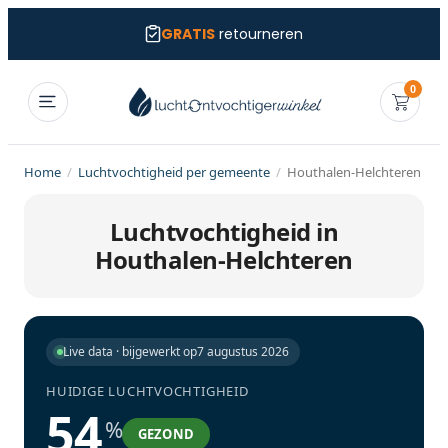
GRATIS
retourneren
0
Home
/
Luchtvochtigheid per gemeente
/
Houthalen-Helchteren
Luchtvochtigheid in
Houthalen-Helchteren
Live data · bijgewerkt op
7 augustus 2026
HUIDIGE LUCHTVOCHTIGHEID
54
%
GEZOND