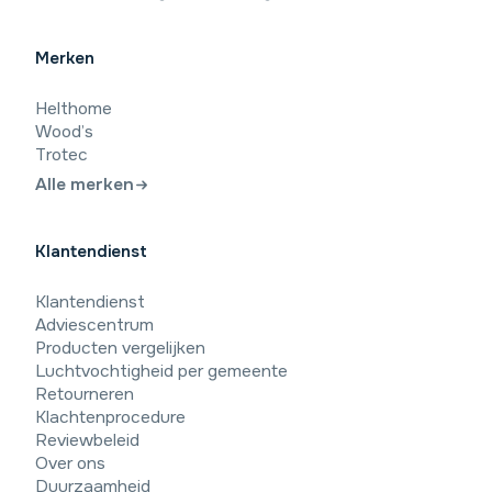
Merken
Helthome
Wood’s
Trotec
Alle merken
Klantendienst
9,4
/10
Klantendienst
Beoordeling: Uitstekend
Adviescentrum
Producten vergelijken
43 beoordelingen
Luchtvochtigheid per gemeente
Retourneren
Klachtenprocedure
23-7-2026
Reviewbeleid
Hij maakt weinig geluid, doet wat hij moet doen en doet dat
Over ons
relatief snel.
Duurzaamheid
Lucas · Amsterdam