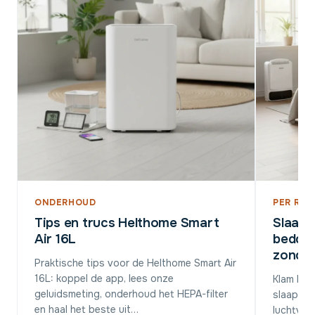
ONDERHOUD
PER RUI
Tips en trucs Helthome Smart
Slaap
Air 16L
bedden
zonder
Praktische tips voor de Helthome Smart Air
16L: koppel de app, lees onze
Klam be
geluidsmeting, onderhoud het HEPA-filter
slaapkam
en haal het beste uit…
luchtvoch