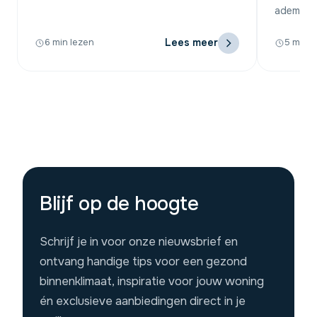
ademen e
Lees meer
6 min lezen
5 min l
Blijf op de hoogte
Schrijf je in voor onze nieuwsbrief en
ontvang handige tips voor een gezond
binnenklimaat, inspiratie voor jouw woning
én exclusieve aanbiedingen direct in je