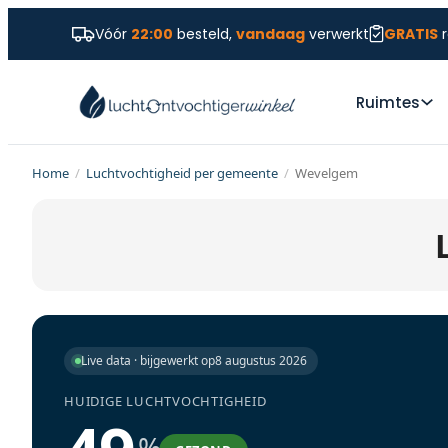
Vóór
22:00
besteld,
vandaag
verwerkt
GRATIS
r
Ruimtes
Home
/
Luchtvochtigheid per gemeente
/
Wevelgem
Live data · bijgewerkt op
8 augustus 2026
HUIDIGE LUCHTVOCHTIGHEID
%