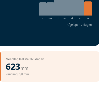
Afgelopen 7 dagen
Neerslag laatste 365 dagen
623
mm
Vandaag: 0,0 mm