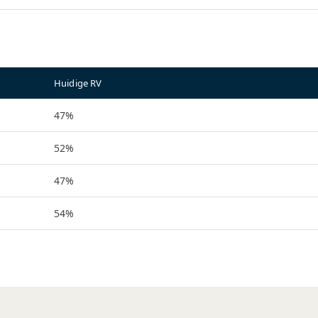
Huidige RV
47%
52%
47%
54%