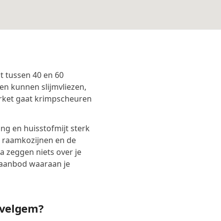
t tussen 40 en 60
en kunnen slijmvliezen,
rket gaat krimpscheuren
g en huisstofmijt sterk
, raamkozijnen en de
 zeggen niets over je
taanbod waaraan je
evelgem?