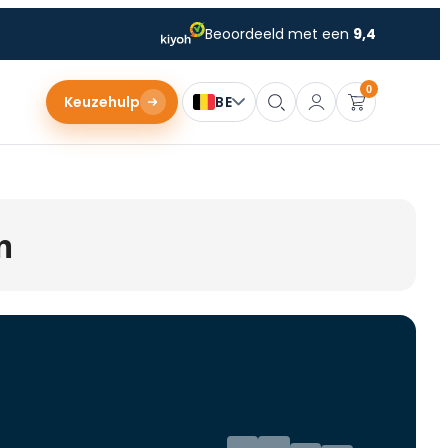
Beoordeeld met een
9,4
0
Keuzehulp
BE
m