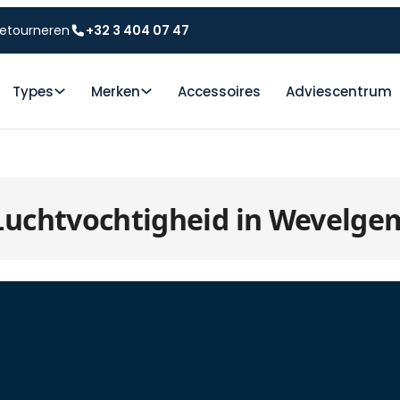
etourneren
+32 3 404 07 47
Types
Merken
Accessoires
Adviescentrum
Luchtvochtigheid in Wevelge