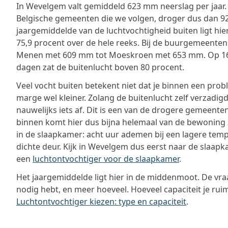
In Wevelgem valt gemiddeld 623 mm neerslag per jaar. 
Belgische gemeenten die we volgen, droger dus dan 92
jaargemiddelde van de luchtvochtigheid buiten ligt hie
75,9 procent over de hele reeks. Bij de buurgemeenten
Menen met 609 mm tot Moeskroen met 653 mm. Op 16
dagen zat de buitenlucht boven 80 procent.
Veel vocht buiten betekent niet dat je binnen een prob
marge wel kleiner. Zolang de buitenlucht zelf verzadigd 
nauwelijks iets af. Dit is een van de drogere gemeenten
binnen komt hier dus bijna helemaal van de bewoning z
in de slaapkamer: acht uur ademen bij een lagere temp
dichte deur. Kijk in Wevelgem dus eerst naar de slaapka
een
luchtontvochtiger voor de slaapkamer
.
Het jaargemiddelde ligt hier in de middenmoot. De vraa
nodig hebt, en meer hoeveel. Hoeveel capaciteit je ruim
Luchtontvochtiger kiezen: type en capaciteit
.