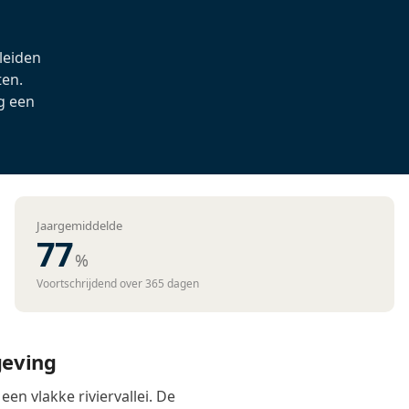
 leiden
ten.
g een
Jaargemiddelde
77
%
Voortschrijdend over 365 dagen
geving
en vlakke riviervallei. De