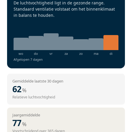
De luchtvochtigheid ligt in de gezonde range.
Standaard ventilatie volstaat om het binnenklimaat
in balans te houden.
Afgelopen 7 dagen
Gemiddelde laatste 30 dagen
62
%
Relatieve luchtvochtigheid
Jaargemiddelde
77
%
Voortschrijdend over 365 dagen