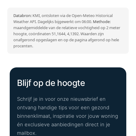
Databron:
KMI, ontsloten via de Open-Meteo Historical
Weather API. Dagelijks bijgewerkt om 06:00.
Methode:
maandgemiddelde van de relatieve vochtigheid op 2 meter
hoogte, coördinaten 51,1644, 4,1392. Waarden zijn
onafgerond opgeslagen en op de pagina afgerond op hele
procenten.
Blijf op de hoogte
Schrijf je in voor onze nieuwsbrief en
ontvang handige tips voor een gezond
binnenklimaat, inspiratie voor jouw woning
én exclusieve aanbiedingen direct in je
mailbox.