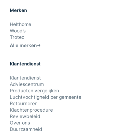
Merken
Helthome
Wood’s
Trotec
Alle merken
Klantendienst
9,4
/10
Klantendienst
Beoordeling: Uitstekend
Adviescentrum
Producten vergelijken
43 beoordelingen
Luchtvochtigheid per gemeente
Retourneren
Klachtenprocedure
23-7-2026
Reviewbeleid
Hij maakt weinig geluid, doet wat hij moet doen en doet dat
relatief snel.
Over ons
Lucas · Amsterdam
Duurzaamheid