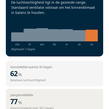
De luchtvochtigheid ligt in de gezonde range.
Standaard ventilatie volstaat om het binnenklimaat
in balans te houden.
Afgelopen 7 dagen
Gemiddelde laatste 30 dagen
62
%
Relatieve luchtvochtigheid
Jaargemiddelde
77
%
Voortschrijdend over 365 dagen