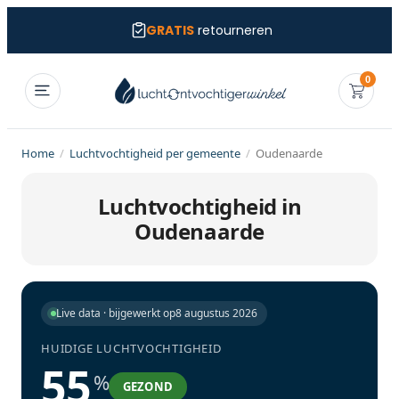
GRATIS
retourneren
0
Home
/
Luchtvochtigheid per gemeente
/
Oudenaarde
Luchtvochtigheid in
Oudenaarde
Live data · bijgewerkt op
8 augustus 2026
HUIDIGE LUCHTVOCHTIGHEID
55
%
GEZOND