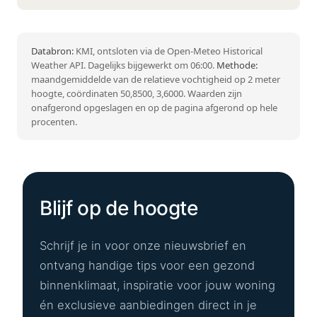
Databron:
KMI, ontsloten via de Open-Meteo Historical
Weather API. Dagelijks bijgewerkt om 06:00.
Methode:
maandgemiddelde van de relatieve vochtigheid op 2 meter
hoogte, coördinaten 50,8500, 3,6000. Waarden zijn
onafgerond opgeslagen en op de pagina afgerond op hele
procenten.
Blijf op de hoogte
Schrijf je in voor onze nieuwsbrief en
ontvang handige tips voor een gezond
binnenklimaat, inspiratie voor jouw woning
én exclusieve aanbiedingen direct in je