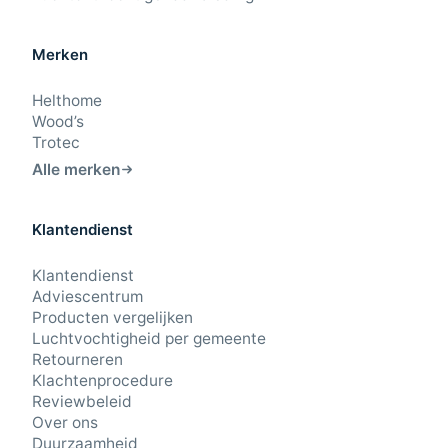
Merken
Helthome
Wood’s
Trotec
Alle merken
Klantendienst
9,4
/10
Klantendienst
Beoordeling: Uitstekend
Adviescentrum
Producten vergelijken
43 beoordelingen
Luchtvochtigheid per gemeente
Retourneren
Klachtenprocedure
23-7-2026
Reviewbeleid
Hij maakt weinig geluid, doet wat hij moet doen en doet dat
relatief snel.
Over ons
Lucas · Amsterdam
Duurzaamheid