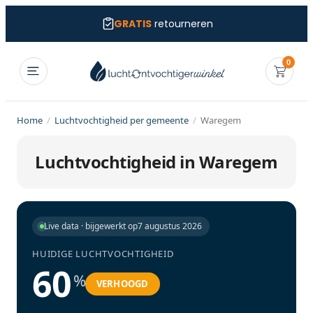
GRATIS
retourneren
0
Home
/
Luchtvochtigheid per gemeente
/
Waregem
Luchtvochtigheid in Waregem
Live data · bijgewerkt op
7 augustus 2026
HUIDIGE LUCHTVOCHTIGHEID
60
%
VERHOOGD