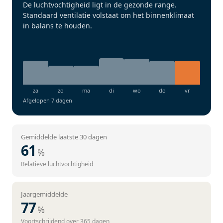
De luchtvochtigheid ligt in de gezonde range.
Standaard ventilatie volstaat om het binnenklimaat
in balans te houden.
Afgelopen 7 dagen
Gemiddelde laatste 30 dagen
61
%
Relatieve luchtvochtigheid
Jaargemiddelde
77
%
Voortschrijdend over 365 dagen