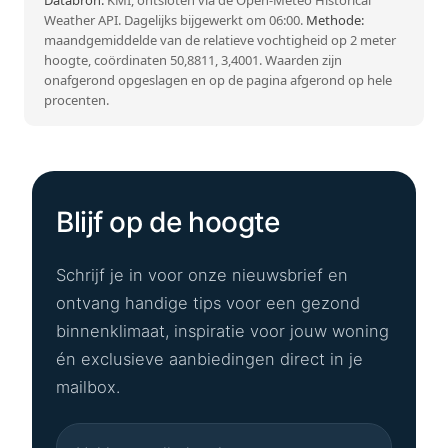
Databron:
KMI, ontsloten via de Open-Meteo Historical
Weather API. Dagelijks bijgewerkt om 06:00.
Methode:
maandgemiddelde van de relatieve vochtigheid op 2 meter
hoogte, coördinaten 50,8811, 3,4001. Waarden zijn
onafgerond opgeslagen en op de pagina afgerond op hele
procenten.
Blijf op de hoogte
Schrijf je in voor onze nieuwsbrief en
ontvang handige tips voor een gezond
binnenklimaat, inspiratie voor jouw woning
én exclusieve aanbiedingen direct in je
mailbox.