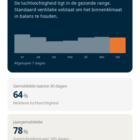
De luchtvochtigheid ligt in de gezonde range.
Standaard ventilatie volstaat om het binnenklimaat
in balans te houden.
Afgelopen 7 dagen
Gemiddelde laatste 30 dagen
64
%
Relatieve luchtvochtigheid
Jaargemiddelde
78
%
Voortschrijdend over 365 dagen