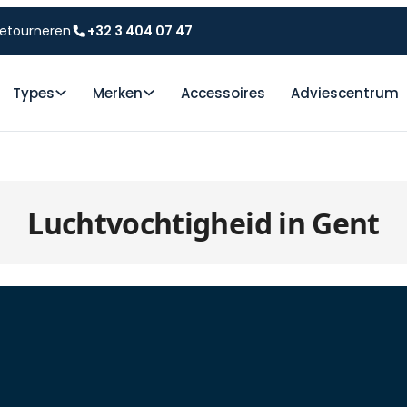
etourneren
+32 3 404 07 47
Types
Merken
Accessoires
Adviescentrum
Luchtvochtigheid in Gent