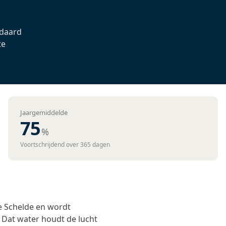
ndaard
te
Jaargemiddelde
75
%
Voortschrijdend over 365 dagen
g
e Schelde en wordt
 Dat water houdt de lucht