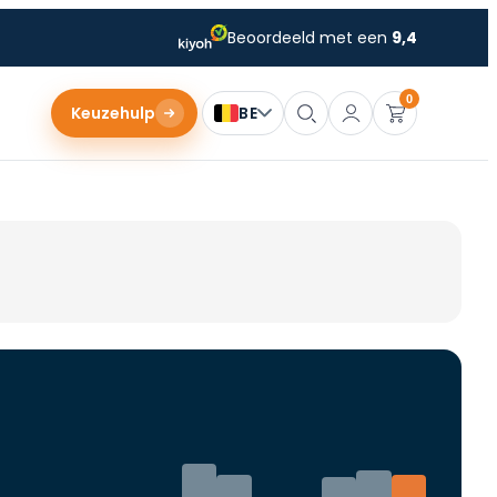
Beoordeeld met een
9,4
0
Keuzehulp
BE