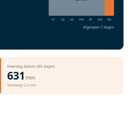
Afgelopen 7 dagen
Neerslag laatste 365 dagen
631
mm
Vandaag: 0,3 mm