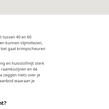
t tussen 40 en 60
en kunnen slijmvliezen,
rket gaat krimpscheuren
g en huisstofmijt sterk
, raamkozijnen en de
 zeggen niets over je
taanbod waaraan je
nt?