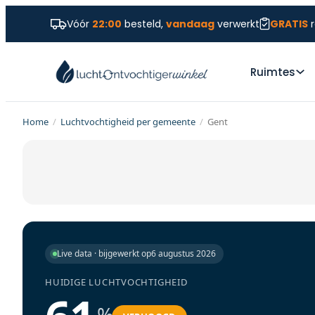
Vóór
22:00
besteld,
vandaag
verwerkt
GRATIS
r
Ruimtes
Home
/
Luchtvochtigheid per gemeente
/
Gent
Live data · bijgewerkt op
6 augustus 2026
HUIDIGE LUCHTVOCHTIGHEID
%