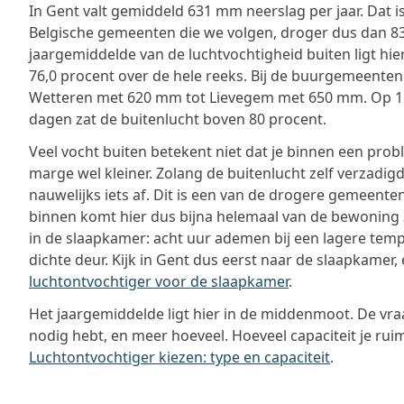
In Gent valt gemiddeld 631 mm neerslag per jaar. Dat i
Belgische gemeenten die we volgen, droger dus dan 83
jaargemiddelde van de luchtvochtigheid buiten ligt hie
76,0 procent over de hele reeks. Bij de buurgemeenten
Wetteren met 620 mm tot Lievegem met 650 mm. Op 1
dagen zat de buitenlucht boven 80 procent.
Veel vocht buiten betekent niet dat je binnen een prob
marge wel kleiner. Zolang de buitenlucht zelf verzadigd 
nauwelijks iets af. Dit is een van de drogere gemeenten
binnen komt hier dus bijna helemaal van de bewoning z
in de slaapkamer: acht uur ademen bij een lagere temp
dichte deur. Kijk in Gent dus eerst naar de slaapkamer, 
luchtontvochtiger voor de slaapkamer
.
Het jaargemiddelde ligt hier in de middenmoot. De vraa
nodig hebt, en meer hoeveel. Hoeveel capaciteit je ruim
Luchtontvochtiger kiezen: type en capaciteit
.