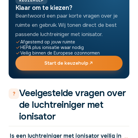
KEUZEHULP
Klaar om te kiezen?
Beantwoord een paar korte vragen over je
ruimte en gebruik. Wij tonen direct de best
passende luchtreiniger met ionisator.
Afgestemd op jouw ruimte
HEPA plus ionisatie waar nodig
Veilig binnen de Europese ozonnormen
Start de keuzehulp
Veelgestelde vragen over
?
de luchtreiniger met
ionisator
Is een luchtreiniger met ionisator veilig in