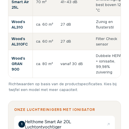
Smart Air
70 m²
41–43 dB
best boven 12
25L
°C
Wood’s
Zuinig en
ca. 60 m²
27 dB
AL310
fluisterstil
Wood’s
Filter Check
ca. 60 m²
27 dB
AL310FC
sensor
Dubbele HEPA
Wood’s
+ ionisatie,
GRAN
ca. 80 m²
vanaf 30 dB
99,98%
900
zuivering
Richtwaarden op basis van de productspecificaties. Kies bij
twijfel een model met meer capaciteit.
ONZE LUCHTREINIGERS MET IONISATOR
Helthome Smart Air 20L
1
Luchtontvochtiger