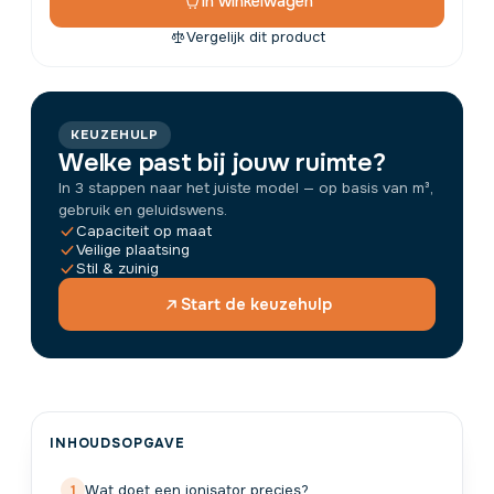
In winkelwagen
Vergelijk dit product
KEUZEHULP
Welke past bij jouw ruimte?
In 3 stappen naar het juiste model — op basis van m³,
gebruik en geluidswens.
Capaciteit op maat
Veilige plaatsing
Stil & zuinig
Start de keuzehulp
INHOUDSOPGAVE
Wat doet een ionisator precies?