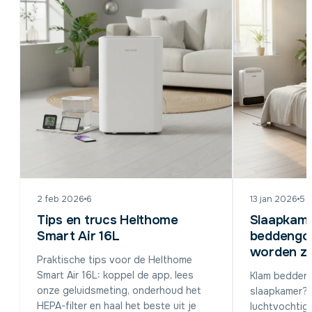
2 feb 2026
6
13 jan 2026
5
Tips en trucs Helthome
Slaapkam
Smart Air 16L
beddengoe
worden zo
Praktische tips voor de Helthome
Smart Air 16L: koppel de app, lees
Klam bedden
onze geluidsmeting, onderhoud het
slaapkamer? 
HEPA-filter en haal het beste uit je
luchtvochtighe