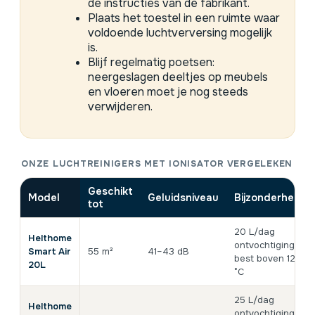
de instructies van de fabrikant.
Plaats het toestel in een ruimte waar
voldoende luchtverversing mogelijk
is.
Blijf regelmatig poetsen:
neergeslagen deeltjes op meubels
en vloeren moet je nog steeds
verwijderen.
ONZE LUCHTREINIGERS MET IONISATOR VERGELEKEN
Geschikt
Model
Geluidsniveau
Bijzonderheid
tot
20 L/dag
Helthome
ontvochtiging,
Smart Air
55 m²
41–43 dB
best boven 12
20L
°C
25 L/dag
Helthome
ontvochtiging,