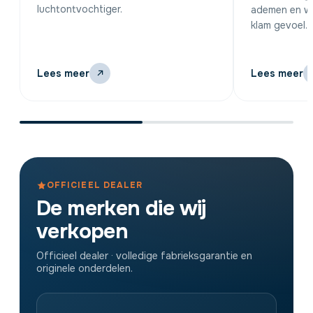
luchtontvochtiger.
ademen en wo
klam gevoel.
Lees meer
Lees meer
OFFICIEEL DEALER
De merken die wij
verkopen
Officieel dealer · volledige fabrieksgarantie en
originele onderdelen.