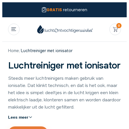
GRATIS
retourneren
0
Home
/
Luchtreiniger met ionisator
Luchtreiniger met ionisator
Steeds meer luchtreinigers maken gebruik van
ionisatie. Dat klinkt technisch, en dat ís het ook, maar
het idee is simpel: deeltjes in de lucht krijgen een klein
elektrisch laadje, klonteren samen en worden daardoor
makkelijker uit de lucht gefilterd.
Lees meer
Ionisatie werkt het best samen met een goed HEPA-
filter. Hieronder zie je per model welke techniek wordt