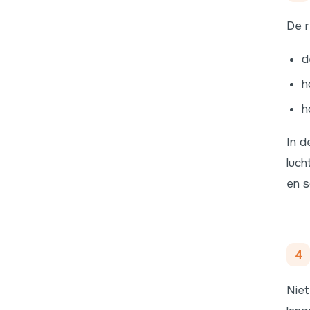
De r
d
h
h
In d
luch
en s
4
Niet