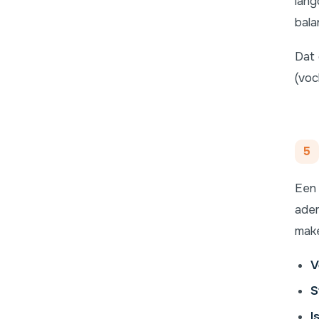
lang
bala
Dat 
(voc
5
Een 
adem
make
V
S
I