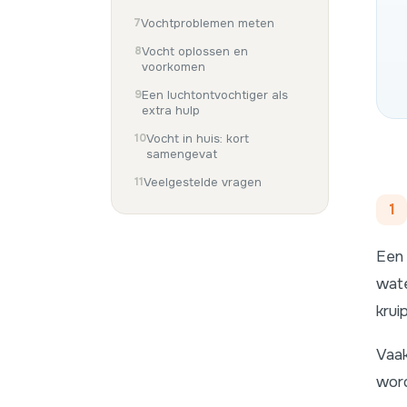
Vochtproblemen meten
Vocht oplossen en
voorkomen
Een luchtontvochtiger als
extra hulp
Vocht in huis: kort
samengevat
Veelgestelde vragen
1
Een 
wate
krui
Vaak
word