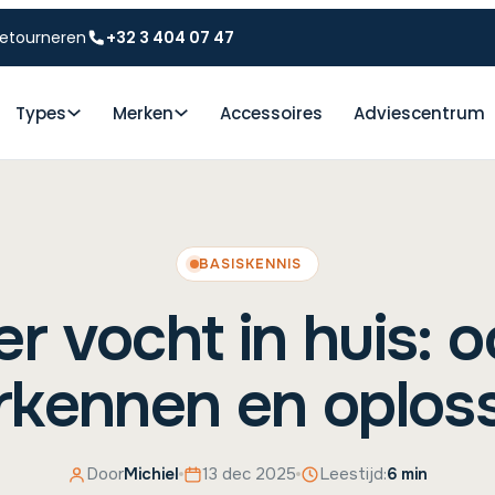
etourneren
+32 3 404 07 47
Types
Merken
Accessoires
Adviescentrum
BASISKENNIS
er vocht in huis: 
rkennen en oplos
Door
Michiel
13 dec 2025
Leestijd:
6 min