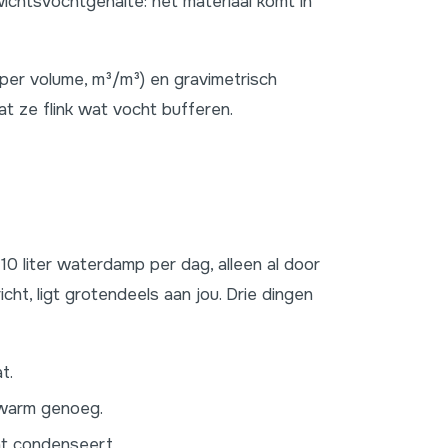
wichtsvochtgehalte: het materiaal komt in
 per volume, m³/m³) en gravimetrisch
dat ze flink wat vocht bufferen.
0 liter waterdamp per dag, alleen al door
t, ligt grotendeels aan jou. Drie dingen
t.
 warm genoeg.
t condenseert.