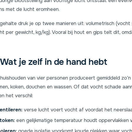
durige blootstelling aan vochtige lucht ontstaat een even
ns met de lucht eromheen.
gehalte druk je op twee manieren uit: volumetrisch (vocht
ht per gewicht, kg/kg). Vooral bij hout en gips telt dit, om
Wat je zelf in de hand hebt
huishouden van vier personen produceert gemiddeld zo’n 1
en, koken, douchen en wassen. Of dat vocht schade aanrich
n het verschil:
entileren:
verse lucht voert vocht af voordat het neerslaa
token:
een gelijkmatige temperatuur houdt oppervlakken
soleren:
goede isolatie voorkomt koude plekken waar voch