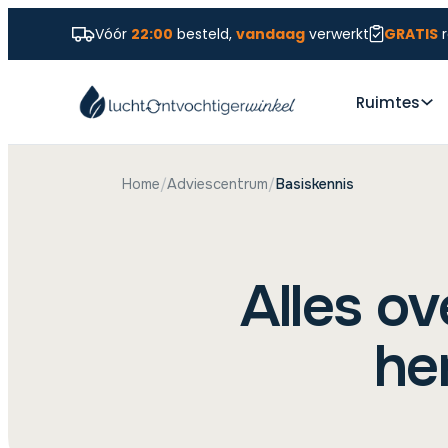
Vóór
22:00
besteld,
vandaag
verwerkt
GRATIS
r
Ruimtes
Home
/
Adviescentrum
/
Basiskennis
Alles ov
he