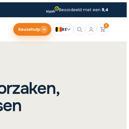
Beoordeeld met een
9,4
0
Keuzehulp
BE
oorzaken,
sen