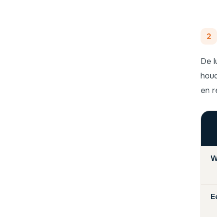
2
De l
houd
en r
W
E