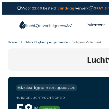
Vóór
22:00
besteld,
vandaag
verwerkt
GRATIS
r
Ruimtes
Home
/
Luchtvochtigheid per gemeente
/
Sint-Jans-Molenbeek
Lucht
Live data · bijgewerkt op
6 augustus 2026
HUIDIGE LUCHTVOCHTIGHEID
%