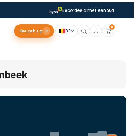
Beoordeeld met een
9,4
0
Keuzehulp
BE
enbeek