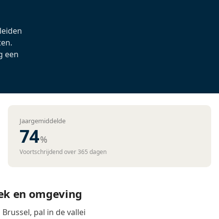
 leiden
ten.
g een
Jaargemiddelde
74
%
Voortschrijdend over 365 dagen
eek en omgeving
russel, pal in de vallei