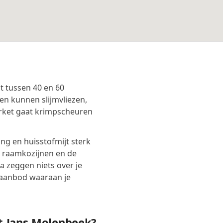
t tussen 40 en 60
en kunnen slijmvliezen,
rket gaat krimpscheuren
g en huisstofmijt sterk
, raamkozijnen en de
 zeggen niets over je
taanbod waaraan je
nt-Jans-Molenbeek?