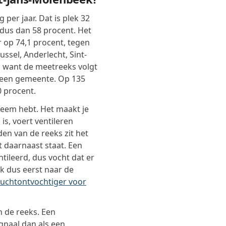
per jaar. Dat is plek 32
 dus dan 58 procent. Het
r op 74,1 procent, tegen
ssel, Anderlecht, Sint-
er, want de meetreeks volgt
 een gemeente. Op 135
 procent.
leem hebt. Het maakt je
is, voert ventileren
den van de reeks zit het
t daarnaast staat. Een
ileerd, dus vocht dat er
ek dus eerst naar de
luchtontvochtiger voor
n de reeks. Een
ignaal dan als een