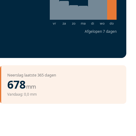
Afgelopen 7 dagen
Neerslag laatste 365 dagen
678
mm
Vandaag: 0,0 mm