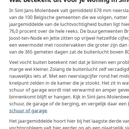
In Sint-Jans-Molenbeek valt gemiddeld 678 mm neerslag 
van de 100 Belgische gemeenten die we volgen, natter
jaargemiddelde van de luchtvochtigheid buiten ligt hie
76,0 procent over de hele reeks. De buurgemeenten Bru
Joost-ten-Node en Jette zitten op vrijwel hetzelfde cijf
een weermodel met roostervakken die groter zijn dan
van de 365 gemeten dagen zat de buitenlucht boven 80
Veel vocht buiten betekent niet dat je binnen een prob
marge wel kleiner. Zolang de buitenlucht zelf verzadigd 
nauwelijks iets af. Met een neerslagcijfer rond het mid
knelpunt zelden in de kamer die je stookt. Het zit in wa
schuur of garage wordt niet verwarmd en amper gevent
binnenkomt blijft er hangen. Kijk in Sint-Jans-Molenbe
schuur, de garage of de berging, en vergelijk daar een
schuur of garage
.
Het jaargemiddelde hoort hier bij het laagste derde va
vochtprobleem valt hier eerder op als een plaatselijk s