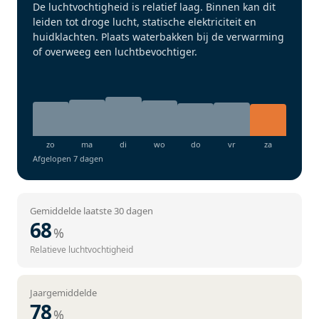
De luchtvochtigheid is relatief laag. Binnen kan dit
leiden tot droge lucht, statische elektriciteit en
huidklachten. Plaats waterbakken bij de verwarming
of overweeg een luchtbevochtiger.
Afgelopen 7 dagen
Gemiddelde laatste 30 dagen
68
%
Relatieve luchtvochtigheid
Jaargemiddelde
78
%