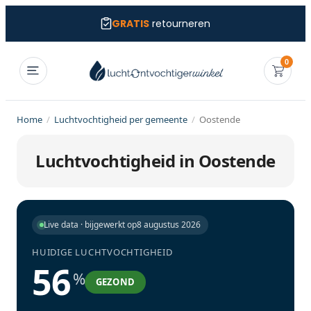
GRATIS
retourneren
0
Home
/
Luchtvochtigheid per gemeente
/
Oostende
Luchtvochtigheid in Oostende
Live data · bijgewerkt op
8 augustus 2026
HUIDIGE LUCHTVOCHTIGHEID
56
%
GEZOND