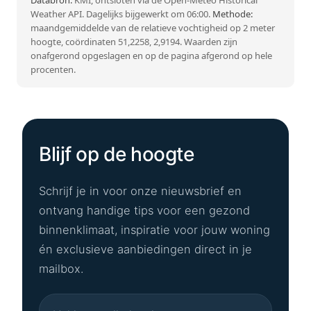
Databron:
KMI, ontsloten via de Open-Meteo Historical
Weather API. Dagelijks bijgewerkt om 06:00.
Methode:
maandgemiddelde van de relatieve vochtigheid op 2 meter
hoogte, coördinaten 51,2258, 2,9194. Waarden zijn
onafgerond opgeslagen en op de pagina afgerond op hele
procenten.
Blijf op de hoogte
Schrijf je in voor onze nieuwsbrief en
ontvang handige tips voor een gezond
binnenklimaat, inspiratie voor jouw woning
én exclusieve aanbiedingen direct in je
mailbox.