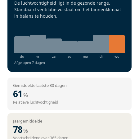
De luchtvochtigheid ligt in de gezonde range.
Standaard ventilatie volstaat om het binnenklimaat
in balans te houden.
Afgelopen 7 dagen
Gemiddelde laatste 30 dagen
61
%
Relatieve luchtvochtigheid
Jaargemiddelde
78
%
Voortschrijdend over 365 dagen