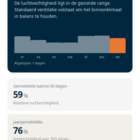
De luchtvochtigheid ligt in de gezonde range.
Standaard ventilatie volstaat om het binnenklimaat
in balans te houden.
Afgelopen 7 dagen
Gemiddelde laatste 30 dagen
59
%
Relatieve luchtvochtigheid
Jaargemiddelde
76
%
Voortschrijdend over 365 dagen