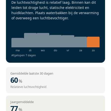
De luchtvochtigheid is relatief laag. Binnen kan dit
leiden tot droge lucht, statische elektriciteit en
huidklachten. Plaats waterbakken bij de verwarming
of overweeg een luchtbevochtiger.
Afgelopen 7 dagen
Gemiddelde laatste 30 dagen
60
%
Relatieve luchtvochtigheid
Jaargemiddelde
77
%