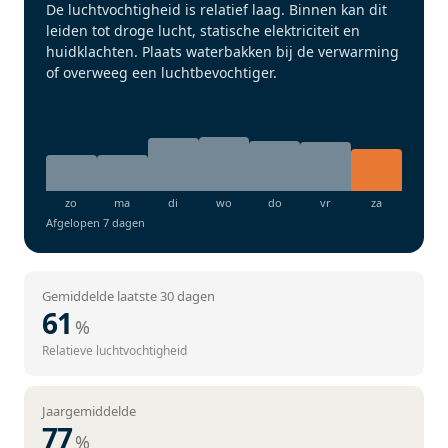
De luchtvochtigheid is relatief laag. Binnen kan dit
leiden tot droge lucht, statische elektriciteit en
huidklachten. Plaats waterbakken bij de verwarming
of overweeg een luchtbevochtiger.
Afgelopen 7 dagen
Gemiddelde laatste 30 dagen
61
%
Relatieve luchtvochtigheid
Jaargemiddelde
77
%