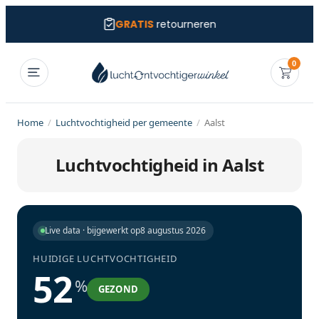
GRATIS
retourneren
0
Home
/
Luchtvochtigheid per gemeente
/
Aalst
Luchtvochtigheid in Aalst
Live data · bijgewerkt op
8 augustus 2026
HUIDIGE LUCHTVOCHTIGHEID
52
%
GEZOND